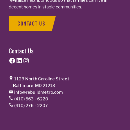
revitalize neighborhoods so that families can live in
decent homes in stable communities.
CONTACT US
Contact Us
Facebook
LinkedIn
Instagram
1129 North Caroline Street
Baltimore, MD 21213
info@rebuildmetro.com
(410) 563 - 6220
(410) 276 - 2207