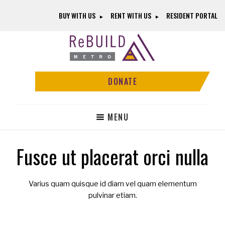
Skip
Skip
BUY WITH US
RENT WITH US
RESIDENT PORTAL
to
to
main
footer
content
ReBUILD
Community-
Metro
Driven
DONATE
Revitalization
Without
Displacement
MENU
Fusce ut placerat orci nulla
Varius quam quisque id diam vel quam elementum
pulvinar etiam.